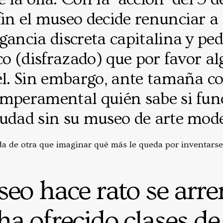
in el museo decide renunciar a
gancia discreta capitalina y pe
ico (disfrazado) que por favor a
él. Sin embargo, ante tamaña c
emperamental quién sabe si fun
iudad sin su museo de arte mod
a de otra que imaginar qué más le queda por inventarse
eo hace rato se arre
a ofrecido clases de 