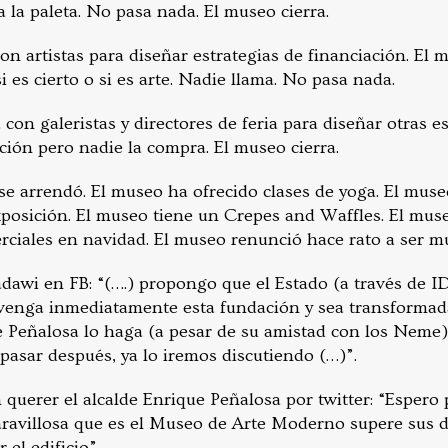
a la paleta. No pasa nada. El museo cierra.
on artistas para diseñar estrategias de financiación. El
i es cierto o si es arte. Nadie llama. No pasa nada.
 con galeristas y directores de feria para diseñar otras e
ción pero nadie la compra. El museo cierra.
se arrendó. El museo ha ofrecido clases de yoga. El museo
xposición. El museo tiene un Crepes and Waffles. El mus
erciales en navidad. El museo renunció hace rato a ser m
dawi en FB: “(….) propongo que el Estado (a través de 
ga inmediatamente esta fundación y sea transformada
e Peñalosa lo haga (a pesar de su amistad con los Neme) 
 pasar después, ya lo iremos discutiendo (…)”.
 querer el alcalde Enrique Peñalosa por twitter: “Espero
aravillosa que es el Museo de Arte Moderno supere sus di
 el edificio”.