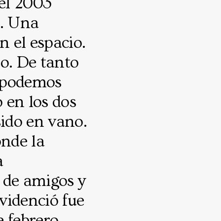
del 2003
. Una
 el espacio.
o. De tanto
o podemos
o en los dos
sido en vano.
nde la
a
b de amigos y
evidenció fue
e febrero