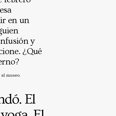
 esa
dir en un
lguien
onfusión y
cione. ¿Qué
erno?
 al museo.
ndó. El
yoga. El