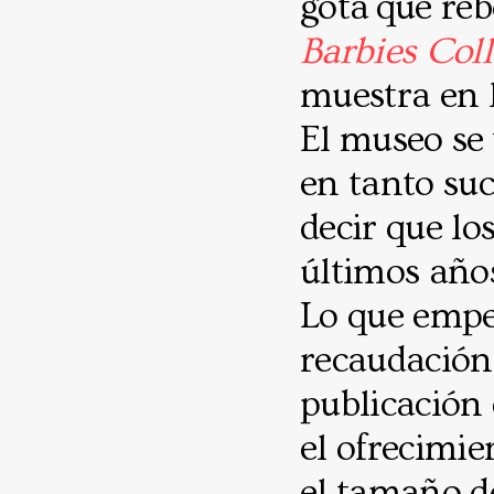
gota que reb
Barbies Coll
muestra en 
El museo se 
en tanto su
decir que lo
últimos años
Lo que empe
recaudación
publicación 
el ofrecimie
el tamaño de