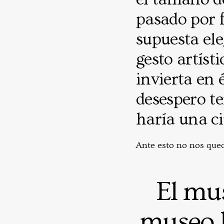
pasado por f
supuesta ele
gesto artíst
invierta en 
desespero t
haría una c
Ante esto no nos qued
El mus
museo h