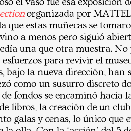
osó el vaso fue esa exposición 
ection
organizada por MATTEL
la que estas muñecas se tomaron
vino a menos pero siguió abiert
cedía una que otra muestra. N
s esfuerzos para revivir el muse
, bajo la nueva dirección, han 
zó como un susurro discreto do
 de fondos se encaminó hacia l
de libros, la creación de un clu
nto galas y cenas, lo único que 
 la olla. Con la ‘acción’ del 5 d