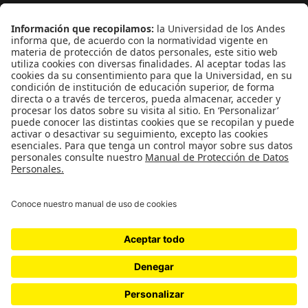
¿Quieres escribir en 070?
CONTÁCTANOS
cerosetenta@uniandes.edu.co
BOGOTÁ, COLOMBIA
NEWSLETTER
Suscríbase