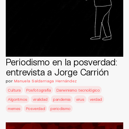
Periodismo en la posverdad:
entrevista a Jorge Carrión
por
Manuela Saldarriaga Hernández
Cultura
Posfotografía
Darwinismo tecnológico
Algoritmos
viralidad
pandemia
virus
verdad
memes
Posverdad
periodismo