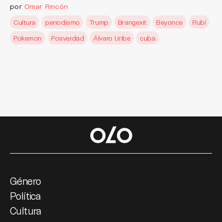
por
Omar Rincón
Cultura
periodismo
Trump
Brangexit
Beyonce
Rubí
Pokemon
Posverdad
Álvaro Uribe
cuba
Género
Política
Cultura