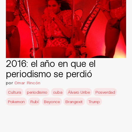
2016: el año en que el
periodismo se perdió
por
Omar Rincón
Cultura
periodismo
cuba
Álvaro Uribe
Posverdad
Pokemon
Rubí
Beyonce
Brangexit
Trump