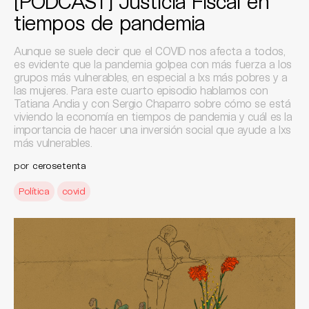
[PODCAST] Justicia Fiscal en
tiempos de pandemia
Aunque se suele decir que el COVID nos afecta a todos,
es evidente que la pandemia golpea con más fuerza a los
grupos más vulnerables, en especial a lxs más pobres y a
las mujeres. Para este cuarto episodio hablamos con
Tatiana Andia y con Sergio Chaparro sobre cómo se está
viviendo la economía en tiempos de pandemia y cuál es la
importancia de hacer una inversión social que ayude a lxs
más vulnerables.
por
cerosetenta
Política
covid