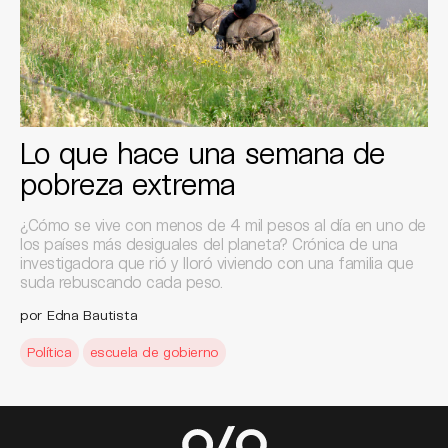
Lo que hace una semana de
pobreza extrema
¿Cómo se vive con menos de 4 mil pesos al día en uno de
los países más desiguales del planeta? Crónica de una
investigadora que rió y lloró viviendo con una familia que
suda rebuscando cada peso.
por Edna Bautista
Política
escuela de gobierno