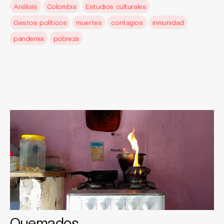
Análisis
Colombia
Estudios culturales
Gestos políticos
muertes
contagios
inmunidad
pandemia
pobreza
Quemados