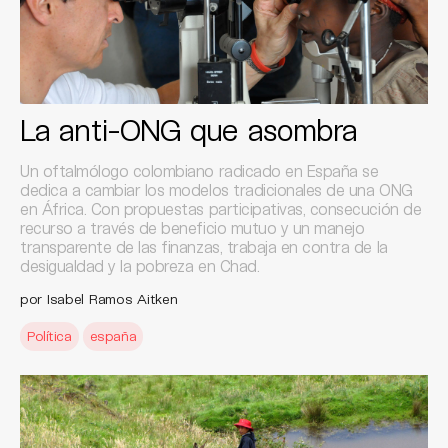
La anti-ONG que asombra
Un oftalmólogo colombiano radicado en España se
dedica a cambiar los modelos tradicionales de una ONG
en África. Con propuestas participativas, consecución de
recurso a través de beneficio mutuo y un manejo
transparente de las finanzas, trabaja en contra de la
desigualdad y la pobreza en Chad.
por Isabel Ramos Aitken
Política
españa