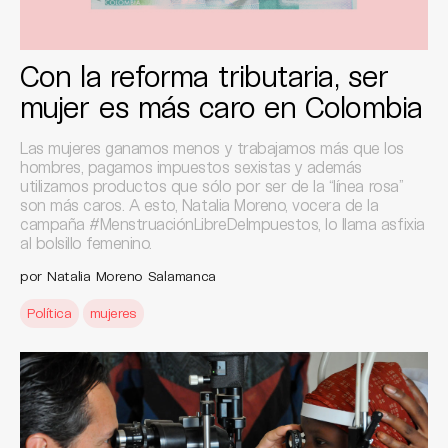
Con la reforma tributaria, ser
mujer es más caro en Colombia
Las mujeres ganamos menos y trabajamos más que los
hombres, pagamos impuestos sexistas y además
utilizamos productos que sólo por ser de la “línea rosa”
son más caros. A esto, Natalia Moreno, vocera de la
campaña #MenstruaciónLibreDeImpuestos, lo llama asfixia
al bolsillo femenino.
por Natalia Moreno Salamanca
Política
mujeres