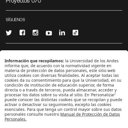
Proyectos 070
SÍGUENOS
¿Quieres escribir en 070?
CONTÁCTANOS
cerosetenta@uniandes.edu.co
BOGOTÁ, COLOMBIA
NEWSLETTER