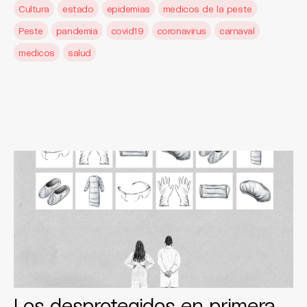
Cultura
estado
epidemias
medicos de la peste
Peste
pandemia
covid19
coronavirus
carnaval
medicos
salud
Los desprotegidos en primera