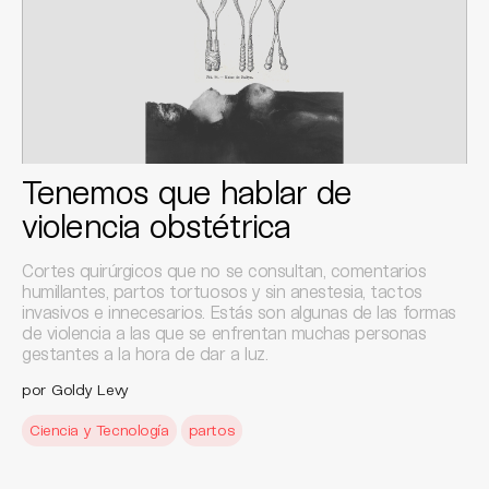
Tenemos que hablar de
violencia obstétrica
Cortes quirúrgicos que no se consultan, comentarios
humillantes, partos tortuosos y sin anestesia, tactos
invasivos e innecesarios. Estás son algunas de las formas
de violencia a las que se enfrentan muchas personas
gestantes a la hora de dar a luz.
por Goldy Levy
Ciencia y Tecnología
partos