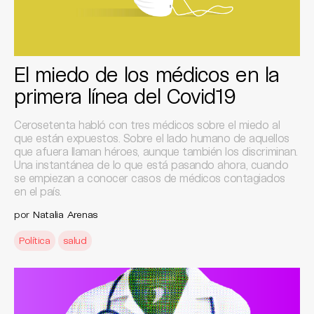
El miedo de los médicos en la
primera línea del Covid19
Cerosetenta habló con tres médicos sobre el miedo al
que están expuestos. Sobre el lado humano de aquellos
que afuera llaman héroes, aunque también los discriminan.
Una instantánea de lo que está pasando ahora, cuando
se empiezan a conocer casos de médicos contagiados
en el país.
por
Natalia Arenas
Política
salud