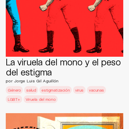
La viruela del mono y el peso
del estigma
por Jorge Luis Gil Aguillón
Género
salud
estigmatización
virus
vacunas
LGBT+
Viruela del mono