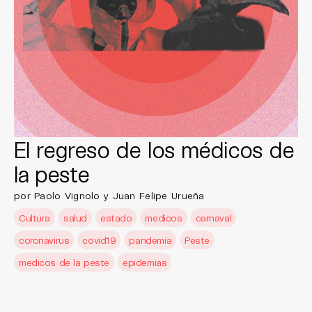
El regreso de los médicos de
la peste
por Paolo Vignolo y Juan Felipe Urueña
Cultura
salud
estado
medicos
carnaval
coronavirus
covid19
pandemia
Peste
medicos de la peste
epidemias