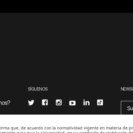
SÍGUENOS
NEWS
mos?
¿Quieres escribir en 070?
eciales
0
CONTÁCTANOS