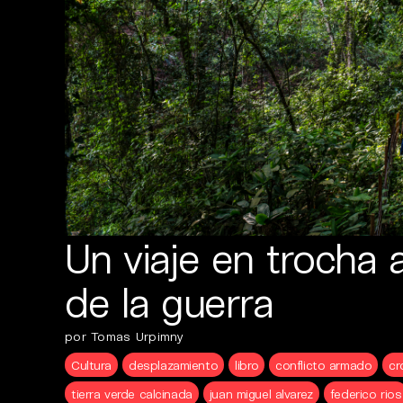
Un viaje en trocha 
de la guerra
por Tomas Urpimny
Cultura
desplazamiento
libro
conflicto armado
cr
tierra verde calcinada
juan miguel alvarez
federico rios