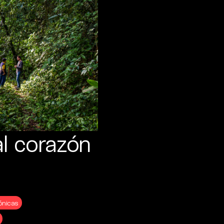
al corazón
ónicas