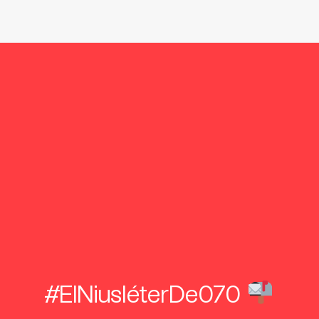
#ElNiusléterDe070