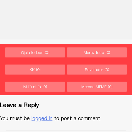
Ojalá lo lean
(0)
Maravilloso
(0)
KK
(0)
Revelador
(0)
Ni fú ni fá
(0)
Merece MEME
(0)
Leave a Reply
You must be
logged in
to post a comment.