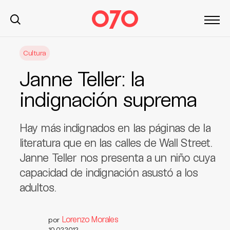
S
Cultura
k
i
Janne Teller: la
p
t
indignación suprema
o
c
Hay más indignados en las páginas de la
o
n
literatura que en las calles de Wall Street.
t
Janne Teller nos presenta a un niño cuya
e
capacidad de indignación asustó a los
n
adultos.
t
Lorenzo Morales
por
10.02.2012