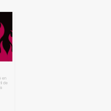
ó en
il de
xs