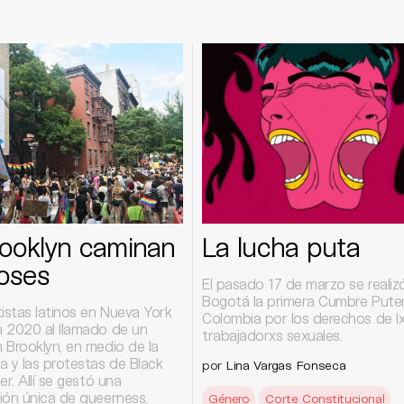
ooklyn caminan
La lucha puta
ioses
El pasado 17 de marzo se realiz
Bogotá la primera Cumbre Puter
istas latinos en Nueva York
Colombia por los derechos de l
 2020 al llamado de un
trabajadorxs sexuales.
 Brooklyn, en medio de la
a y las protestas de Black
por
Lina Vargas Fonseca
er. Allí se gestó una
ión única de queerness,
Género
Corte Constitucional