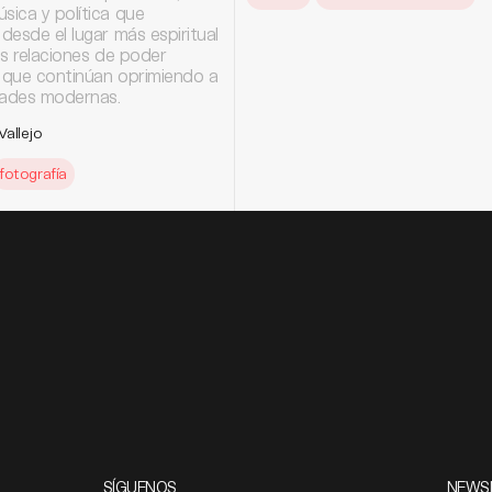
sica y política que
 desde el lugar más espiritual
las relaciones de poder
s que continúan oprimiendo a
dades modernas.
allejo
fotografía
SÍGUENOS
NEWS