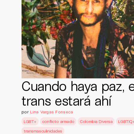
Cuando haya paz, e
trans estará ahí
por
Lina Vargas Fonseca
LGBT+
conflicto armado
Colombia Diversa
LGBTIQ
transmasculinidades