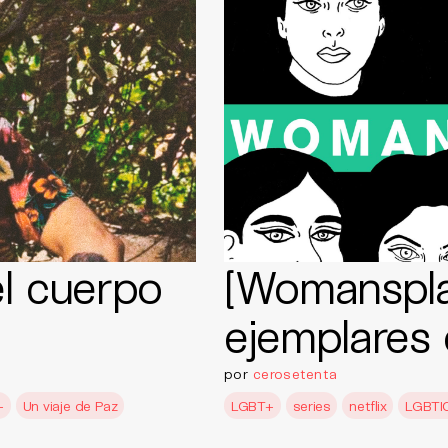
l cuerpo
[Womanspla
ejemplares 
por
cerosetenta
+
Un viaje de Paz
LGBT+
series
netflix
LGBTI