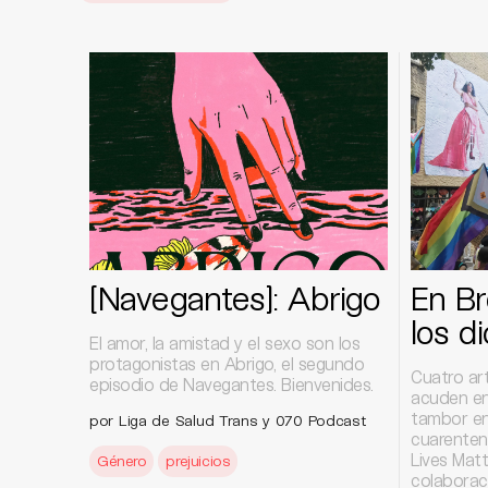
[Navegantes]: Abrigo
En Br
los d
El amor, la amistad y el sexo son los
protagonistas en Abrigo, el segundo
Cuatro art
episodio de Navegantes. Bienvenides.
acuden en
tambor en
por Liga de Salud Trans y 070 Podcast
cuarenten
Lives Matt
Género
prejuicios
colaborac