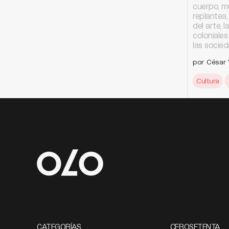
cuerpo, mú
replantea,
del arte, 
coloniale
las socie
por César V
Cultura
CATEGORÍAS
CEROSETENTA