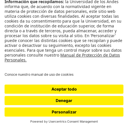
nuestras luchas. Tú no necesitas saber
exactamente qué ritmo trae ese tambor que suena
desde el otro lado del mundo para reconocer que
ahí hay un grito de batalla”,
dice Qween sobre su
encuentro con la rumba y el bullerengue.
Ya no estábamos solos
En la galería, el maestro Jacob Plasse, creador de la
productora músical de Brooklyn Chulo Records,
dirigía a los músicos, incluyendo a una trompeta
que se escurría sensual entre los estándares del
jazz que venía cantando Qween y los boleros
conmovidos que entonaba Carolina:
“Hola Soledad
No me extraña tu presencia
Casi siempre estás conmigo
Te saluda un viejo amigo