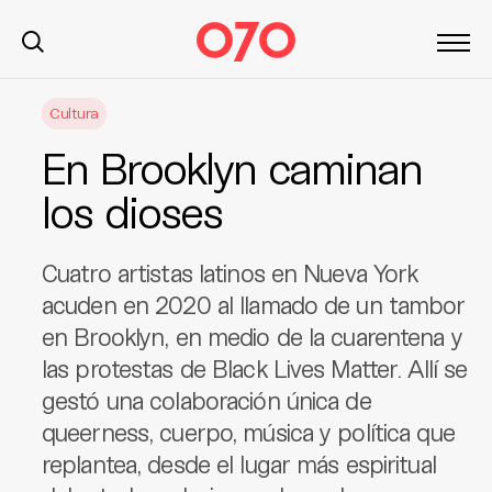
S
Cultura
k
i
En Brooklyn caminan
p
t
los dioses
o
c
Cuatro artistas latinos en Nueva York
o
n
acuden en 2020 al llamado de un tambor
t
en Brooklyn, en medio de la cuarentena y
e
las protestas de Black Lives Matter. Allí se
n
gestó una colaboración única de
t
queerness, cuerpo, música y política que
replantea, desde el lugar más espiritual