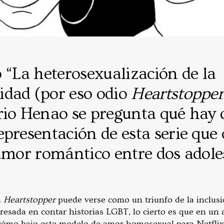
 “La heterosexualización de la
dad (por eso odio
Heartstopper
rio Henao se pregunta qué hay d
presentación de esta serie que 
 amor romántico entre dos adole
a
Heartstopper
puede verse como un triunfo de la inclu
eresada en contar historias LGBT, lo cierto es que en un
r cómo bajo este modelo de amor homosexual para Netflix