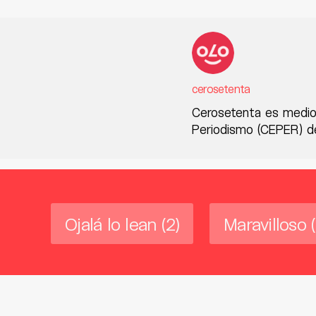
cerosetenta
Cerosetenta es medio
Periodismo (CEPER) de
Ojalá lo lean
(2)
Maravilloso