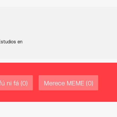
Estudios en
fú ni fá
(0)
Merece MEME
(0)