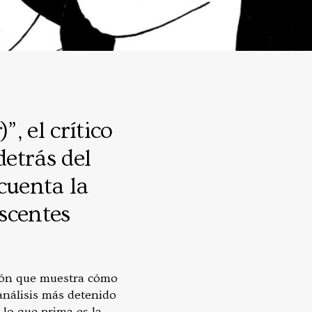
)”, el crítico
etrás del
cuenta la
scentes
sión que muestra cómo
 análisis más detenido
 lo que prima es la