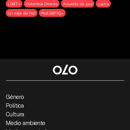
LGBT+
Colombia Diversa
Acuerdo de paz
cauca
Un viaje de Paz
PazLGBTIQ+
Género
Política
Cultura
Medio ambiente