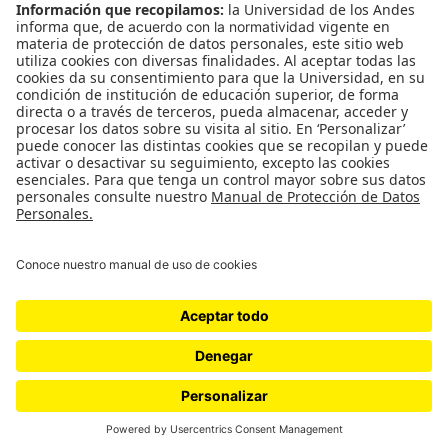
CONTÁCTANOS
cerosetenta@uniandes.edu.co
BOGOTÁ, COLOMBIA
NEWSLETTER
Suscríbase