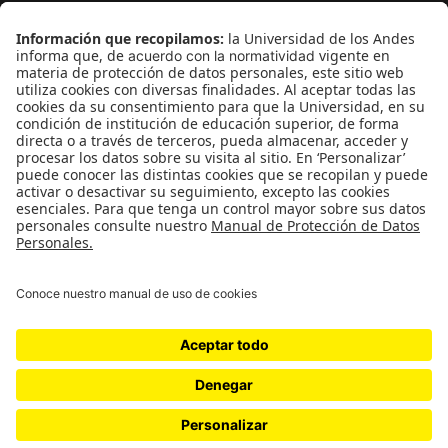
¿Quieres escribir en 070?
CONTÁCTANOS
cerosetenta@uniandes.edu.co
BOGOTÁ, COLOMBIA
NEWSLETTER
Suscríbase