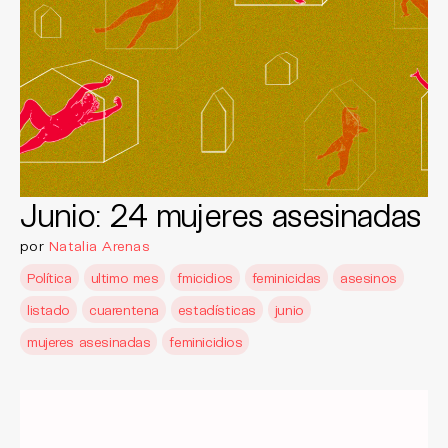
Junio: 24 mujeres asesinadas
por
Natalia Arenas
Política
ultimo mes
fmicidios
feminicidas
asesinos
listado
cuarentena
estadísticas
junio
mujeres asesinadas
feminicidios