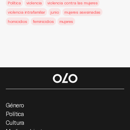
Política
violencia
violencia contra las mujeres
violencia intrafamiliar
junio
mujeres asesinadas
homicidios
feminicidios
mujeres
Género
Política
Cultura