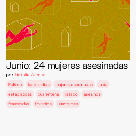
Junio: 24 mujeres asesinadas
por
Natalia Arenas
Política
feminicidios
mujeres asesinadas
junio
estadísticas
cuarentena
listado
asesinos
feminicidas
fmicidios
ultimo mes