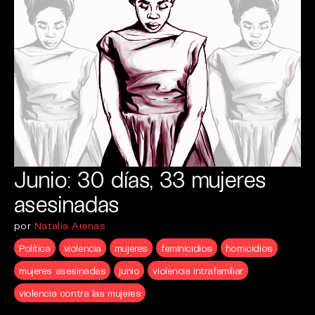
Junio: 30 días, 33 mujeres
asesinadas
por
Natalia Arenas
Política
violencia
mujeres
feminicidios
homicidios
mujeres asesinadas
junio
violencia intrafamiliar
violencia contra las mujeres