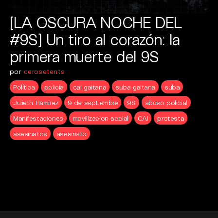
[LA OSCURA NOCHE DEL
#9S] Un tiro al corazón: la
primera muerte del 9S
por
cerosetenta
Política
policía
cai gaitana
suba gaitana
suba
Julieth Ramírez
9 de septiembre
9S
abuso policial
Manifestaciones
movilizacion social
CAI
protesta
asesinatos
asesinato