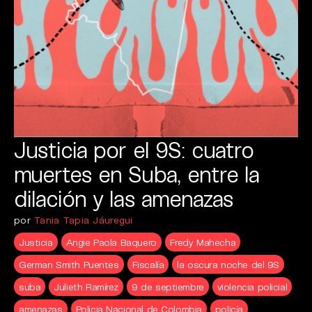
Justicia por el 9S: cuatro
muertes en Suba, entre la
dilación y las amenazas
por
Tania Tapia Jáuregui
Justicia
Angie Paola Baquero
Fredy Mahecha
German Smith Puentes
Fiscalía
la oscura noche del 9S
suba
Julieth Ramírez
9 de septiembre
violencia policial
amenazas
Policia Nacional de Colombia
policía