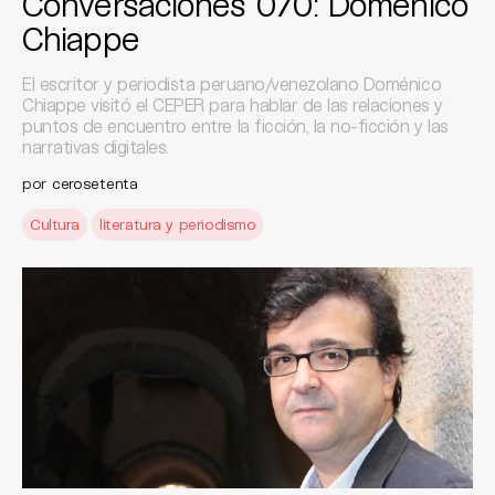
Conversaciones 070: Doménico
Chiappe
El escritor y periodista peruano/venezolano Doménico
Chiappe visitó el CEPER para hablar de las relaciones y
puntos de encuentro entre la ficción, la no-ficción y las
narrativas digitales.
por
cerosetenta
Cultura
literatura y periodismo