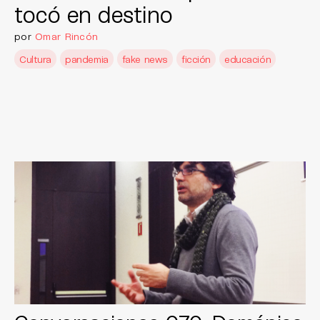
tocó en destino
por
Omar Rincón
Cultura
pandemia
fake news
ficción
educación