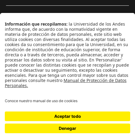
¿Quieres escribir en 070?
CONTÁCTANOS
cerosetenta@uniandes.edu.co
BOGOTÁ, COLOMBIA
NEWSLETTER
Suscríbase