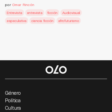
por
Omar Rincón
Entrevista
entrevista
ficción
Audiovisual
especulativa
ciencia ficción
afrofuturismo
Género
Política
Cultura