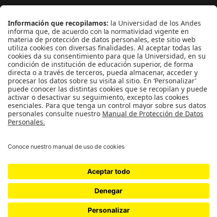
¿Quieres escribir en 070?
CONTÁCTANOS
cerosetenta@uniandes.edu.co
BOGOTÁ, COLOMBIA
NEWSLETTER
Suscríbase