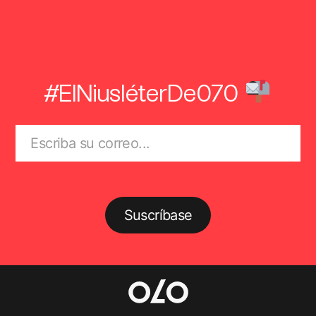
#ElNiusléterDe070
Suscríbase