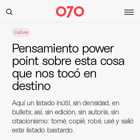
S
Cultura
k
i
Pensamiento power
p
t
point sobre esta cosa
o
que nos tocó en
c
o
destino
n
t
e
Aquí un listado inútil, sin densidad, en
n
bullets; así, sin edición, sin autoría, sin
t
citacionismo: tomé, copié, robé, usé y salió
este listado bastardo.