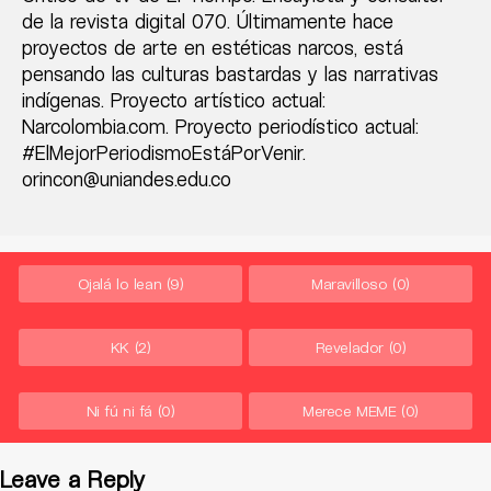
de la revista digital 070. Últimamente hace
proyectos de arte en estéticas narcos, está
pensando las culturas bastardas y las narrativas
indígenas. Proyecto artístico actual:
Narcolombia.com. Proyecto periodístico actual:
#ElMejorPeriodismoEstáPorVenir.
orincon@uniandes.edu.co
Ojalá lo lean
(9)
Maravilloso
(0)
KK
(2)
Revelador
(0)
Ni fú ni fá
(0)
Merece MEME
(0)
Leave a Reply