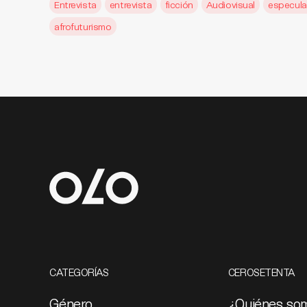
Entrevista
entrevista
ficción
Audiovisual
especula
afrofuturismo
CATEGORÍAS
CEROSETENTA
Género
¿Quiénes so