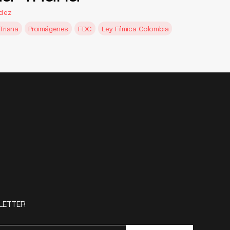
dez
Triana
Proimágenes
FDC
Ley Fílmica Colombia
LETTER