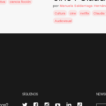
tiva
ciencia ficción
por
Manuela Saldarriaga Hernán
Cultura
cine
netflix
Claudia 
Audiovisual
SÍGUENOS
NEWS
mos?