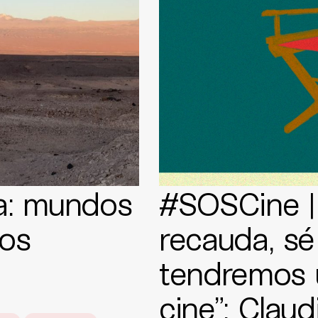
va: mundos
#SOSCine |
os
recauda, s
tendremos 
cine”: Claud