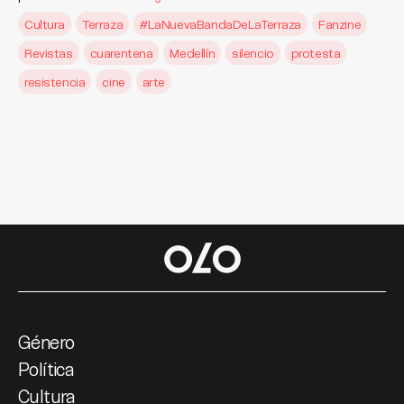
Cultura
Terraza
#LaNuevaBandaDeLaTerraza
Fanzine
Revistas
cuarentena
Medellín
silencio
protesta
resistencia
cine
arte
Género
Política
Cultura