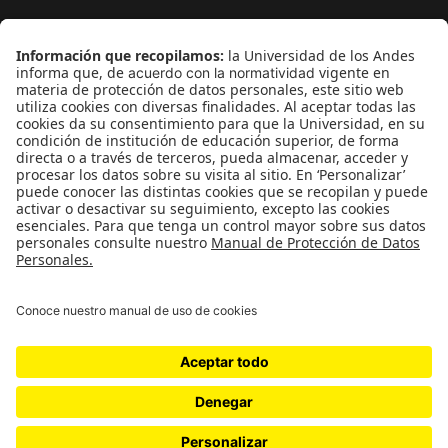
¿Quieres escribir en 070?
CONTÁCTANOS
cerosetenta@uniandes.edu.co
BOGOTÁ, COLOMBIA
NEWSLETTER
Suscríbase