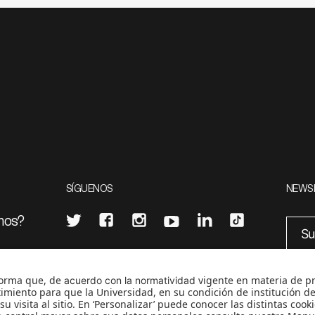
SÍGUENOS
NEWS
mos?
¿Quieres escribir en 070?
eciales
0
CONTÁCTANOS
cerosetenta@uniandes.edu.co