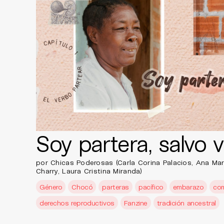
Soy partera, salvo 
por Chicas Poderosas (Carla Corina Palacios, Ana Marí
Charry, Laura Cristina Miranda)
Género
Chocó
parteras
pacífico
embarazo
co
derechos reproductivos
Fanzine
tradición ancestral