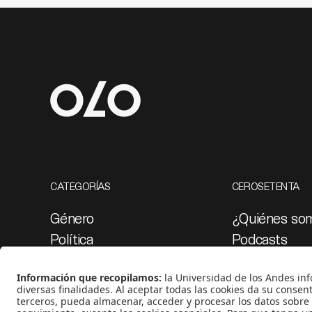
CATEGORÍAS
CEROSETENTA
Género
¿Quiénes so
Política
Podcasts
Cultura
Ediciones esp
Medio ambiente
Proyectos 07
Medios y periodismo