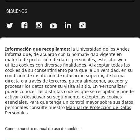
SÍGUENOS
¿Quieres escribir en 070?
CONTÁCTANOS
cerosetenta@uniandes.edu.co
BOGOTÁ, COLOMBIA
NEWSLETTER
Suscríbase