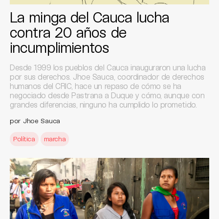
La minga del Cauca lucha
contra 20 años de
incumplimientos
Desde 1999 los pueblos del Cauca inauguraron una lucha
por sus derechos. Jhoe Sauca, coordinador de derechos
humanos del CRIC, hace un repaso de cómo se ha
negociado desde Pastrana a Duque y cómo, aunque con
grandes diferencias, ninguno ha cumplido lo prometido.
por Jhoe Sauca
Política
marcha