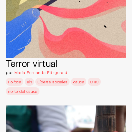
Terror virtual
por
María Fernanda Fitzgerald
Política
eln
Líderes sociales
cauca
CRIC
norte del cauca