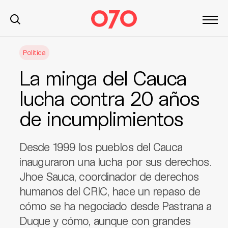
S
Política
k
i
La minga del Cauca
p
t
lucha contra 20 años
o
de incumplimientos
c
o
n
Desde 1999 los pueblos del Cauca
t
inauguraron una lucha por sus derechos.
e
Jhoe Sauca, coordinador de derechos
n
t
humanos del CRIC, hace un repaso de
cómo se ha negociado desde Pastrana a
Duque y cómo, aunque con grandes