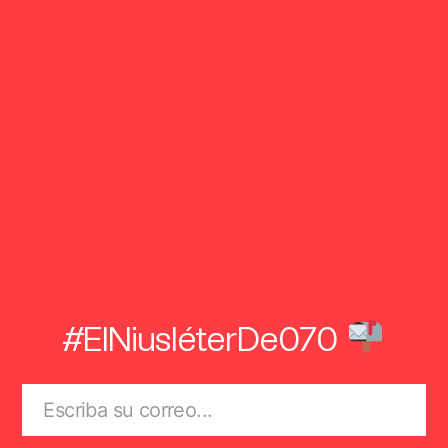
#ElNiusléterDe070