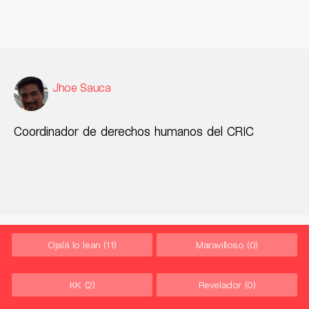
Jhoe Sauca
Coordinador de derechos humanos del CRIC
Ojalá lo lean
(11)
Maravilloso
(0)
KK
(2)
Revelador
(0)