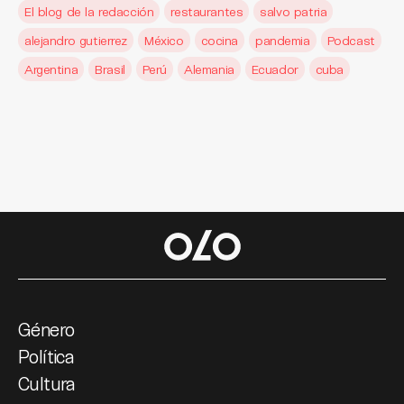
El blog de la redacción
restaurantes
salvo patria
alejandro gutierrez
México
cocina
pandemia
Podcast
Argentina
Brasil
Perú
Alemania
Ecuador
cuba
Género
Política
Cultura