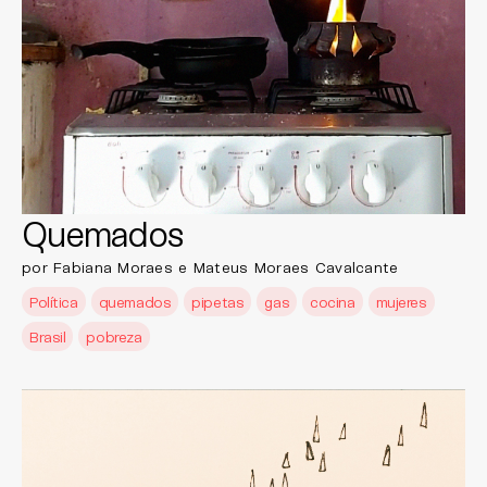
Quemados
por Fabiana Moraes e Mateus Moraes Cavalcante
Política
quemados
pipetas
gas
cocina
mujeres
Brasil
pobreza