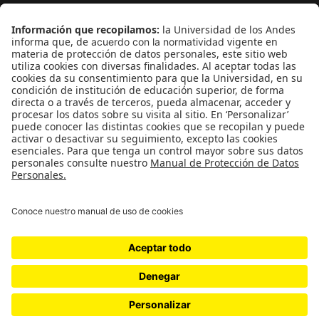
¿Quieres escribir en 070?
CONTÁCTANOS
cerosetenta@uniandes.edu.co
BOGOTÁ, COLOMBIA
NEWSLETTER
Suscríbase