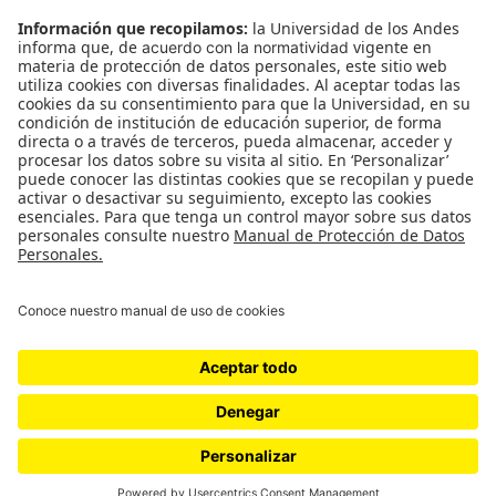
¿Quieres escribir en 070?
CONTÁCTANOS
cerosetenta@uniandes.edu.co
BOGOTÁ, COLOMBIA
NEWSLETTER
Suscríbase