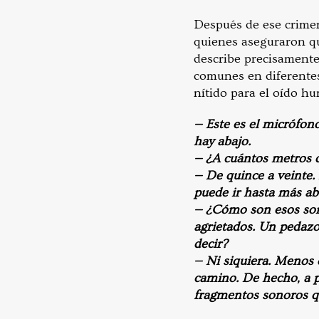
Después de ese crimen
quienes aseguraron qu
describe precisamente
comunes en diferentes
nítido para el oído h
— Este es el micrófon
hay abajo.
— ¿A cuántos metros 
— De quince a veinte. P
puede ir hasta más ab
— ¿Cómo son esos son
agrietados. Un pedazo
decir?
— Ni siquiera. Menos q
camino. De hecho, a p
fragmentos sonoros q