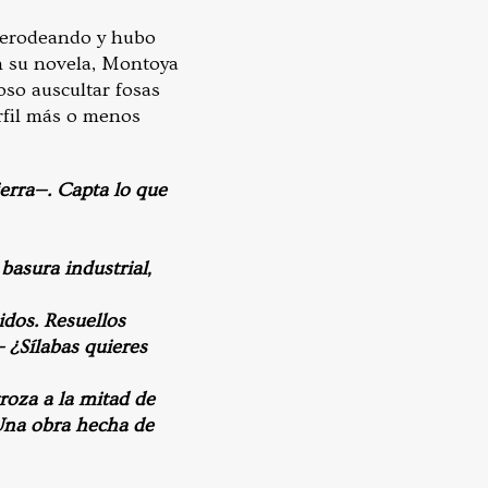
 merodeando y hubo
En su novela, Montoya
so auscultar fosas
rfil más o menos
ierra—. Capta lo que
 basura industrial,
dos. Resuellos
 ¿Sílabas quieres
troza a la mitad de
 Una obra hecha de