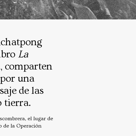
pichatpong
ibro
La
a, comparten
 por una
saje de las
 tierra.
scombrera, el lugar de
o de la Operación