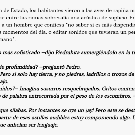
 de Estado, los habitantes vieron a las aves de rapiña
e entre las ruinas sobresalía una acústica de suplicio. 
 a un hombre que confiesa “no saber si es más dispendio
 momentos del día, o editar sonidos que tuvieran un pe
umano”.
o más sofisticado —dijo Piedrahita sumergiéndolo en la t
de profundidad? —preguntó Pedro.
ero si solo hay tierra, y no piedras, ladrillos o trozos de
ajo.
idos?— Imagina susurros resquebrajados. Gritos conteni
 de palabra entrecortada por el peso de los escombros. —
ue sílabas. Por instantes se oye un ¡ay! Pero este se des
artir de esas astillas audibles estoy componiendo algo.
ue anhelan ser lenguaje.