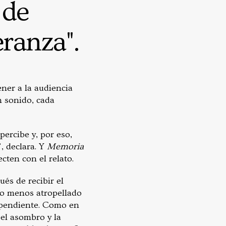
 de
eranza".
ener a la audiencia
n sonido, cada
ercibe y, por eso,
”, declara. Y
Memoria
cten con el relato.
és de recibir el
mo menos atropellado
dependiente. Como en
el asombro y la