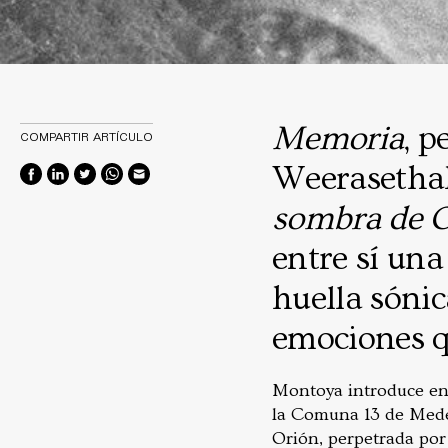
Memoria
, p
COMPARTIR ARTÍCULO
Weerasethak
sombra de 
entre sí un
huella sónic
emociones qu
Montoya introduce en 
la Comuna 13 de Medel
Orión, perpetrada por 