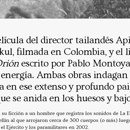
elícula del director tailandés A
ul, filmada en Colombia, y el l
Orión
escrito por Pablo Montoy
a energía. Ambas obras indagan
a en ese extenso y profundo pai
e se anida en los huesos y bajo
su ficción a un hombre que registra los sonidos de La E
lín al que arrojaron cerca de 300 cuerpos (o más) lueg
el Ejército y los paramilitares en 2002.