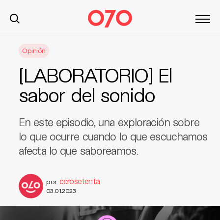
S
Opinión
k
i
[LABORATORIO] El
p
t
sabor del sonido
o
c
En este episodio, una exploración sobre
o
n
lo que ocurre cuando lo que escuchamos
t
afecta lo que saboreamos.
e
n
cerosetenta
t
por
03.01.2023