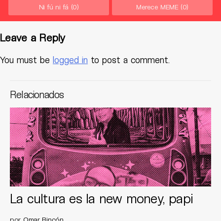
Ni fú ni fá
(0)
Merece MEME
(0)
Leave a Reply
You must be
logged in
to post a comment.
Relacionados
La cultura es la new money, papi
por
Omar Rincón