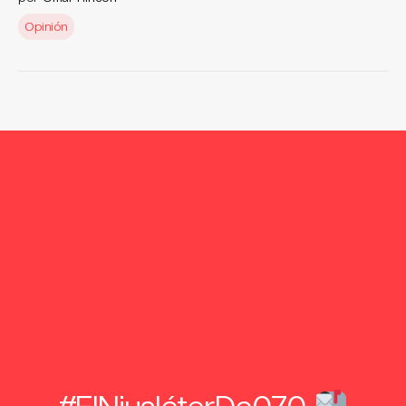
Opinión
#ElNiusléterDe070