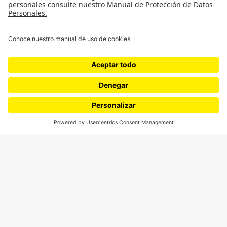
¿Quieres escribir en 070?
CONTÁCTANOS
cerosetenta@uniandes.edu.co
BOGOTÁ, COLOMBIA
NEWSLETTER
Suscríbase