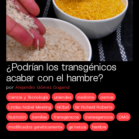
¿Podrían los transgénicos
acabar con el hambre?
por
Alejandro Gómez Dugand
Ciencia y Tecnología
uniandes
medicina
ciencia
Lindau Nobel Meeting
NObel
Sir Richard Roberts
Nutrición
Semillas
Transgénicos
transegenicos
OMG
modificados genéticamente
ge´netica
hambre