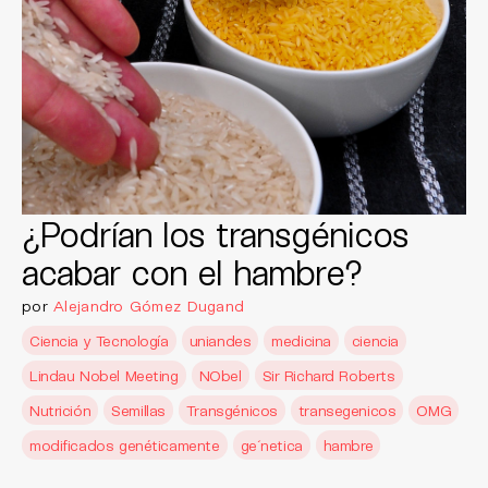
¿Podrían los transgénicos
acabar con el hambre?
por
Alejandro Gómez Dugand
Ciencia y Tecnología
uniandes
medicina
ciencia
Lindau Nobel Meeting
NObel
Sir Richard Roberts
Nutrición
Semillas
Transgénicos
transegenicos
OMG
modificados genéticamente
ge´netica
hambre