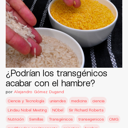
¿Podrían los transgénicos
acabar con el hambre?
por
Alejandro Gómez Dugand
Ciencia y Tecnología
uniandes
medicina
ciencia
Lindau Nobel Meeting
NObel
Sir Richard Roberts
Nutrición
Semillas
Transgénicos
transegenicos
OMG