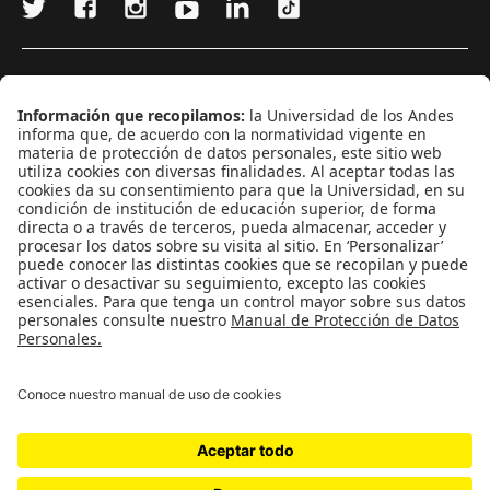
¿Quieres escribir en 070?
CONTÁCTANOS
cerosetenta@uniandes.edu.co
BOGOTÁ, COLOMBIA
NEWSLETTER
Suscríbase