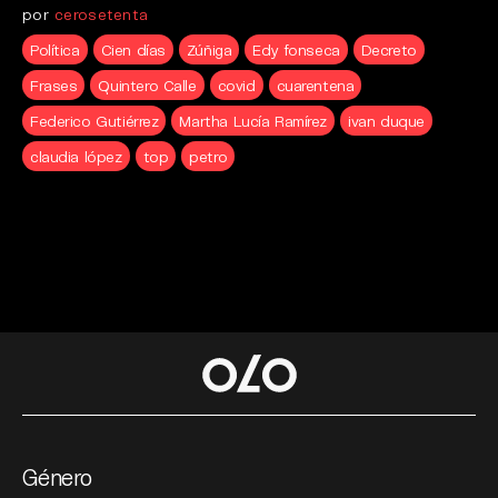
por
cerosetenta
Política
Cien días
Zúñiga
Edy fonseca
Decreto
Frases
Quintero Calle
covid
cuarentena
Federico Gutiérrez
Martha Lucía Ramírez
ivan duque
claudia lópez
top
petro
Género