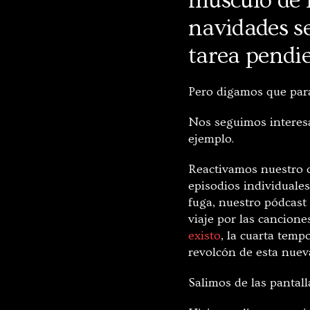
músculo de l
navidades s
tarea pendi
Pero digamos que para
Nos seguimos interesa
ejemplo.
Reactivamos nuestro ca
episodios individuale
fuga, nuestro pódcast
viaje por las cancione
existo
, la cuarta temp
revolcón de esta nuev
Salimos de las pantall