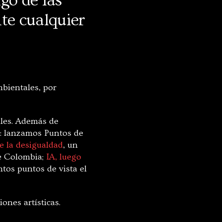
go de las
te cualquier
mbientales, por
ales. Además de
s: lanzamos Puntos de
e la desigualdad
, un
de Colombia;
IA, luego
ntos puntos de vista el
iones artísticas.