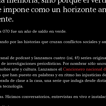
a memoria, sino porque el vérti
e impone como un horizonte an
ente.
 070 fue un año de saldo en verde.
ndo por las historias que cruzan conflictos sociales y a
nal de podcast y lanzamos cuatro (¡sí, 4!) series origin
s de investigaciones periodísticas. Por nombrar sólo uno
 sobre arte y cultura. Lanzamos el
Cancionero nacional d
s que han puesto en palabras y en ritmo las injusticias 
orada de clase a la casa, una serie que indaga desde disti
a tecnología.
as. Hicimos conversatorios, entrevistas en vivo e instalac