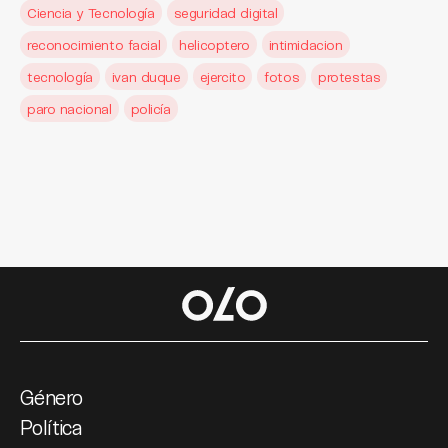
Ciencia y Tecnología
seguridad digital
reconocimiento facial
helicoptero
intimidacion
tecnología
ivan duque
ejercito
fotos
protestas
paro nacional
policía
Género
Política