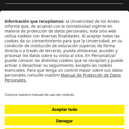
¿Quieres escribir en 070?
CONTÁCTANOS
cerosetenta@uniandes.edu.co
BOGOTÁ, COLOMBIA
NEWSLETTER
Suscríbase