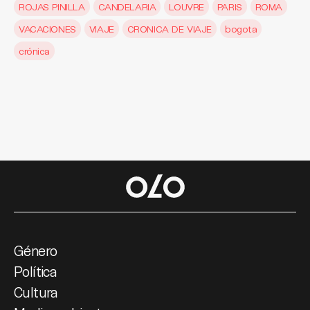
ROJAS PINILLA
CANDELARIA
LOUVRE
PARIS
ROMA
VACACIONES
VIAJE
CRONICA DE VIAJE
bogota
crónica
Género
Política
Cultura