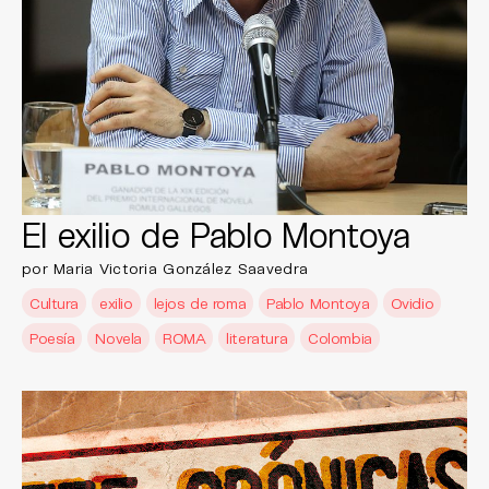
El exilio de Pablo Montoya
por Maria Victoria González Saavedra
Cultura
exilio
lejos de roma
Pablo Montoya
Ovidio
Poesía
Novela
ROMA
literatura
Colombia