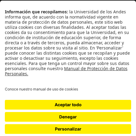
¿Quieres escribir en 070?
CONTÁCTANOS
cerosetenta@uniandes.edu.co
BOGOTÁ, COLOMBIA
NEWSLETTER
Suscríbase