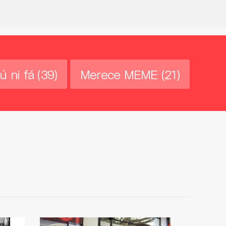
ú ni fá
(39)
Merece MEME
(21)