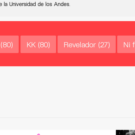
 la Universidad de los Andes.
(80)
KK
(80)
Revelador
(27)
Ni f