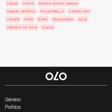
Cultura
crónica
Mariana Serrano Zalamea
SAMUEL MORENO
ROJAS PINILLA
CANDELARIA
LOUVRE
PARIS
ROMA
VACACIONES
VIAJE
CRONICA DE VIAJE
bogota
Género
Política