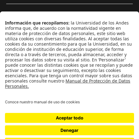
¿Quieres escribir en 070?
CONTÁCTANOS
cerosetenta@uniandes.edu.co
BOGOTÁ, COLOMBIA
NEWSLETTER
Suscríbase