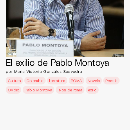
El exilio de Pablo Montoya
por Maria Victoria González Saavedra
Cultura
Colombia
literatura
ROMA
Novela
Poesía
Ovidio
Pablo Montoya
lejos de roma
exilio