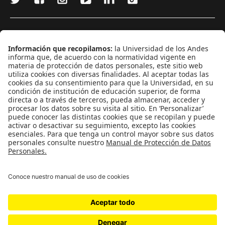
¿Quieres escribir en 070?
CONTÁCTANOS
cerosetenta@uniandes.edu.co
BOGOTÁ, COLOMBIA
NEWSLETTER
Suscríbase