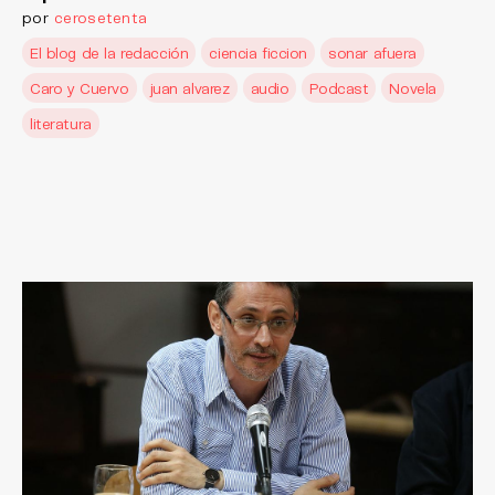
por
cerosetenta
El blog de la redacción
ciencia ficcion
sonar afuera
Caro y Cuervo
juan alvarez
audio
Podcast
Novela
literatura