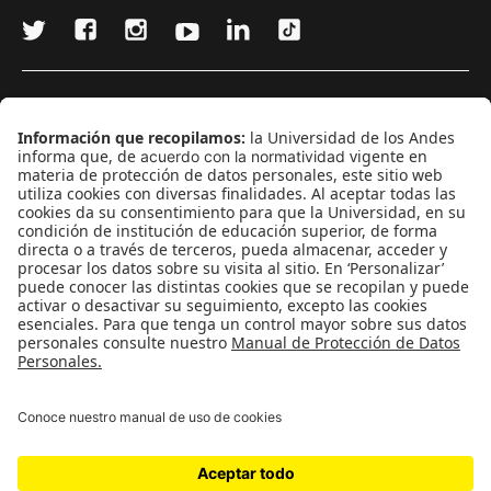
¿Quieres escribir en 070?
CONTÁCTANOS
cerosetenta@uniandes.edu.co
BOGOTÁ, COLOMBIA
NEWSLETTER
Suscríbase