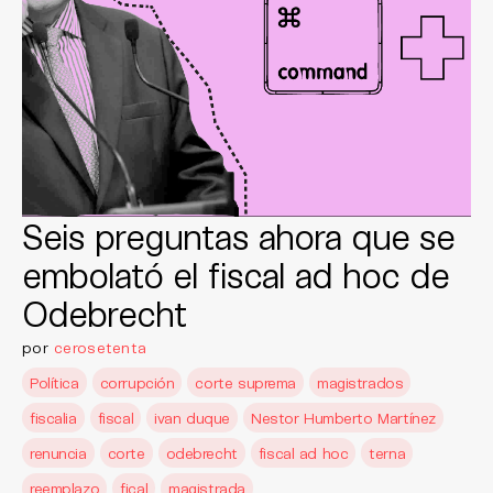
Seis preguntas ahora que se
embolató el fiscal ad hoc de
Odebrecht
por
cerosetenta
Política
corrupción
corte suprema
magistrados
fiscalia
fiscal
ivan duque
Nestor Humberto Martínez
renuncia
corte
odebrecht
fiscal ad hoc
terna
reemplazo
fical
magistrada