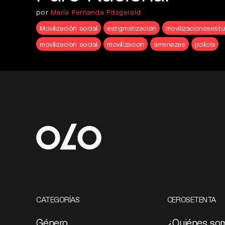
por
María Fernanda Fitzgerald
Movilización social
estigmatizacion
movilizacionesestu
movilizacion social
movilizacion
amenazas
policía
CATEGORÍAS
CEROSETENTA
Género
¿Quiénes so