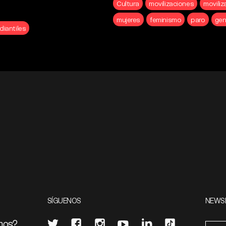
Cultura
movilizaciones
moviliz
mujeres
feminismo
paro
gen
diantiles
SÍGUENOS
NEWS
mos?