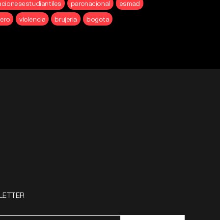
acionesestudiantiles
paronacional
esmad
ero
violencia
brujeria
bogota
LETTER