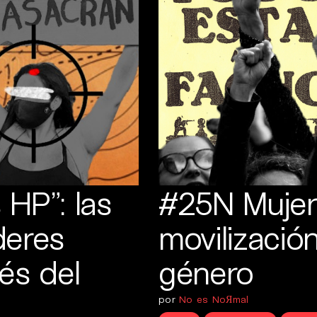
HP”: las
#25N Mujeres
deres
movilizació
és del
género
por
No es NoЯmal