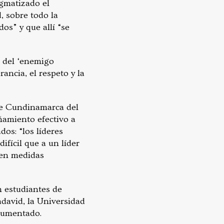
gmatizado el
, sobre todo la
os” y que allí “se
a del ‘enemigo
rancia, el respeto y la
 de Cundinamarca del
ñamiento efectivo a
dos: “los líderes
ifícil que a un líder
den medidas
n estudiantes de
adavid, la Universidad
ocumentado.