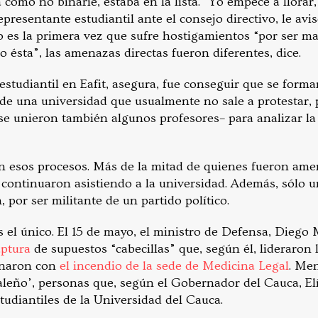
a como no binarie, estaba en la lista. “Yo empecé a llorar
epresentante estudiantil ante el consejo directivo, le avi
o es la primera vez que sufre hostigamientos “por ser m
 ésta”, las amenazas directas fueron diferentes, dice.
 estudiantil en Eafit, asegura, fue conseguir que se form
de una universidad que usualmente no sale a protestar,
se unieron también algunos profesores– para analizar la 
 esos procesos. Más de la mitad de quienes fueron ame
continuaron asistiendo a la universidad. Además, sólo un
 por ser militante de un partido político.
s el único. El 15 de mayo, el ministro de Defensa, Diego
aptura
de supuestos “cabecillas” que, según él, lideraron 
inaron con
el incendio de la sede de Medicina Legal
. Men
 caleño’, personas que, según el Gobernador del Cauca, E
tudiantiles de la Universidad del Cauca.