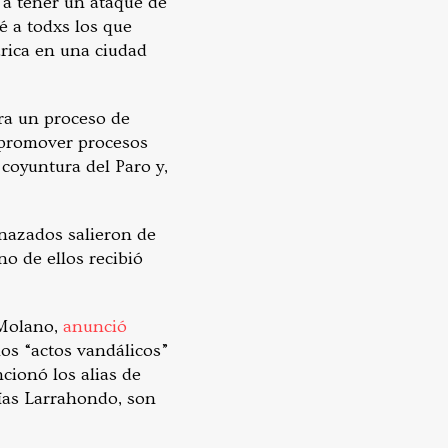
, a tener un ataque de
sé a todxs los que
arica en una ciudad
ara un proceso de
 promover procesos
coyuntura del Paro y,
nazados salieron de
o de ellos recibió
 Molano,
anunció
los “actos vandálicos”
cionó los alias de
lías Larrahondo, son