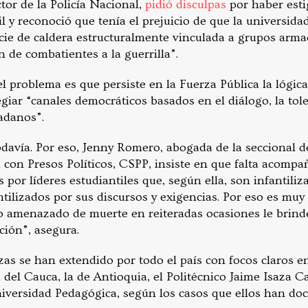
tor de la Policía Nacional,
pidió disculpas
por haber esti
 y reconoció que tenía el prejuicio de que la universidad
cie de caldera estructuralmente vinculada a
grupos armad
n de combatientes a la guerrilla”.
l problema es que persiste en la Fuerza Pública la lógic
egiar “canales democráticos basados en el diálogo, la tole
adanos”.
odavía. Por eso, Jenny Romero, abogada de la seccional
 con Presos Políticos, CSPP, insiste en que falta acompa
 por líderes estudiantiles que, según ella, son infantiliza
ntilizados por sus discursos y exigencias. Por eso es muy d
do amenazado de muerte en reiteradas ocasiones le brin
ción”, asegura.
as se han extendido por todo el país con focos claros e
del Cauca, la de Antioquia, el Politécnico Jaime Isaza C
niversidad Pedagógica, según los casos que ellos han d