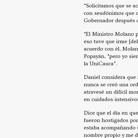
“Solicitamos que se a
con seudónimos que co
Gobernador después de
“El Ministro Molano p
eso tuve que irme [del
acuerdo con él, Molan
Popayán, “pero yo si
la UniCauca”.
Daniel considera que 
nunca se creó una orde
atravesé un difícil m
en cuidados intensivo
Dice que el día en qu
fueron hostigados por
estaba acompañando u
nombre propio y me di