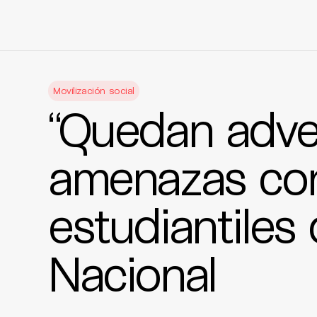
Skip
to
Movilización social
content
“Quedan adver
amenazas con
estudiantiles
Nacional