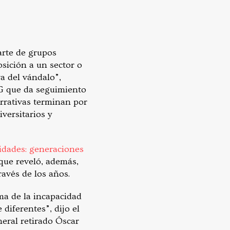
arte de grupos
sición a un sector o
va del vándalo”,
G que da seguimiento
arrativas terminan por
versitarios y
sidades: generaciones
que reveló, además,
ravés de los años.
ma de la incapacidad
 diferentes”, dijo el
eral retirado Óscar