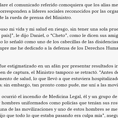
clare el comunicado referido comoquiera que los alias m
rresponden a líderes sociales reconocidos por las orga
 la rueda de prensa del Ministro.
uso mi vida y mi salud en riesgo, sin tener una sola pru
 país]”, le dijo Daniel, o “Cheto”, como le dicen sus ami
o lo señaló como uno de los cabecillas de las disidencia
empre me he dedicado a la defensa de los Derechos Huma
fue estigmatizado en un afán por presentar resultados ir
n de captura, el Ministro tampoco se retractó. “Antes del
omento de salud, lo que llevó a que estuviera hospitaliz
s; sin embargo, tan pronto como pude, me uní a las movi
e ocurrió el incendio de Medicina Legal, él y un grupo
 hombres uniformados como policías que tenían sus rost
na de las movilizaciones y uno de estos hombres se me
jo que todo lo que estaba pasando era culpa mía”, asegur