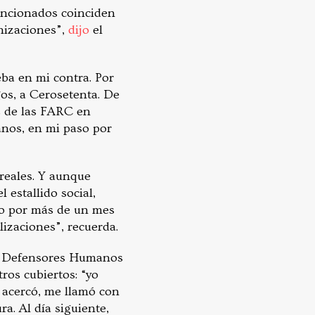
encionados coinciden
nizaciones”,
dijo
el
eba en mi contra. Por
gos, a Cerosetenta. De
s de las FARC en
nos, en mi paso por
reales. Y aunque
 estallido social,
ado por más de un mes
lizaciones”, recuerda.
 de Defensores Humanos
ros cubiertos: “yo
 acercó, me llamó con
a. Al día siguiente,