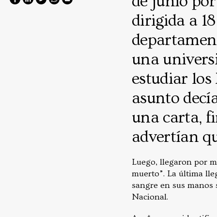
de junio por
dirigida a 1
departament
una univers
estudiar los
asunto decí
una carta, f
advertían qu
Luego, llegaron por m
muerto”. La última lle
sangre en sus manos s
Nacional.