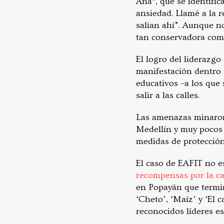
Ana*, que se identific
ansiedad. Llamé a la r
salían ahí”. Aunque n
tan conservadora como
El logro del liderazgo
manifestación dentro 
educativos –a los que 
salir a las calles.
Las amenazas minaron
Medellín y muy pocos 
medidas de protección,
El caso de EAFIT no e
recompensas por la c
en Popayán que term
‘Cheto’, ‘Maíz’ y ‘El
reconocidos líderes es