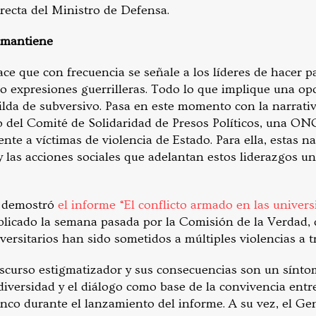
irecta del Ministro de Defensa.
 mantiene
ce que con frecuencia se señale a los líderes de hacer p
 expresiones guerrilleras. Todo lo que implique una opo
tilda de subversivo. Pasa en este momento con la narrati
 del Comité de Solidaridad de Presos Políticos, una ON
te a víctimas de violencia de Estado. Para ella, estas n
y las acciones sociales que adelantan estos liderazgos uni
e demostró
el informe “El conflicto armado en las univer
blicado la semana pasada por la Comisión de la Verdad, 
versitarios han sido sometidos a múltiples violencias a t
discurso estigmatizador y sus consecuencias son un sínto
 diversidad y el diálogo como base de la convivencia entre
co durante el lanzamiento del informe. A su vez, el Gen