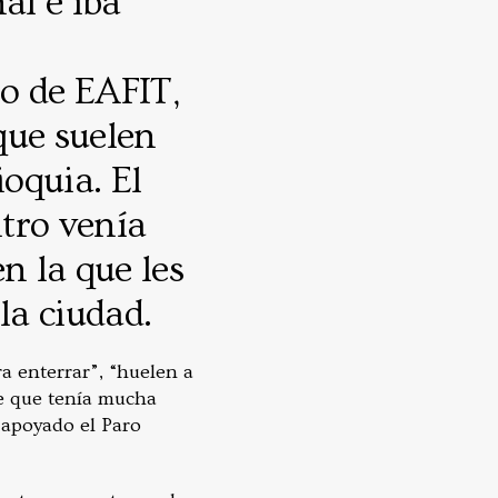
al e iba
o de EAFIT,
que suelen
ioquia. El
tro venía
n la que les
 la ciudad.
a enterrar”, “huelen a
le que tenía mucha
 apoyado el Paro