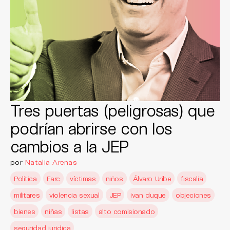
Tres puertas (peligrosas) que
podrían abrirse con los
cambios a la JEP
por
Natalia Arenas
Política
Farc
víctimas
niños
Álvaro Uribe
fiscalia
militares
violencia sexual
JEP
ivan duque
objeciones
bienes
niñas
listas
alto comisionado
seguridad juridica