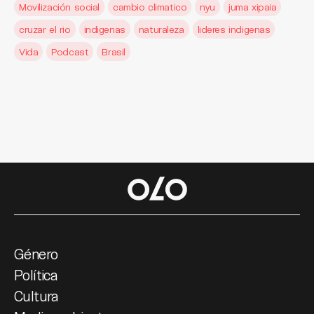
Movilización social
cambio climatico
nyu
juma xipaia
cruzar el rio
indigenas
naturaleza
lideres indigenas
Vida
Podcast
Brasil
Género
Política
Cultura