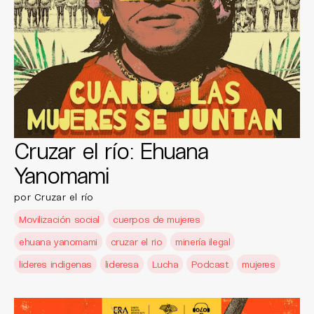
Cruzar el río: Ehuana
Yanomami
por Cruzar el río
Movilización social
cuerpos de mujeres
ehuana yanomami
cruzar el rio
minería ilegal
lideres indigenas
lideresa
Lucha
Podcast
mujeres