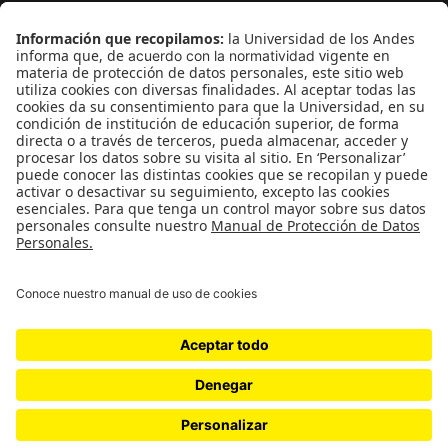
¿Quieres escribir en 070?
CONTÁCTANOS
cerosetenta@uniandes.edu.co
BOGOTÁ, COLOMBIA
NEWSLETTER
Suscríbase