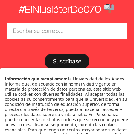
#ElNiusléterDe070
Suscríbase
Género
Política