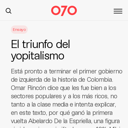
S
Ensayo
k
i
El triunfo del
p
t
yopitalismo
o
c
Está pronto a terminar el primer gobierno
o
n
de izquierda de la historia de Colombia.
t
Omar Rincón dice que les fue bien a los
e
sectores populares y a los más ricos, no
n
tanto a la clase media e intenta explicar,
t
en este texto, por qué ganó la primera
vuelta Abelardo De la Espriella, una figura