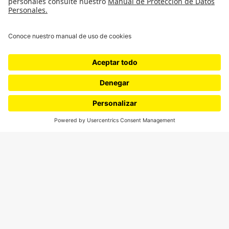
Cultura
Medio ambiente
Medios y periodismo
Ciudad
Movilización social
¿Quiénes somos?
Podcasts
Ediciones especiales
Proyectos 070
SÍGUENOS