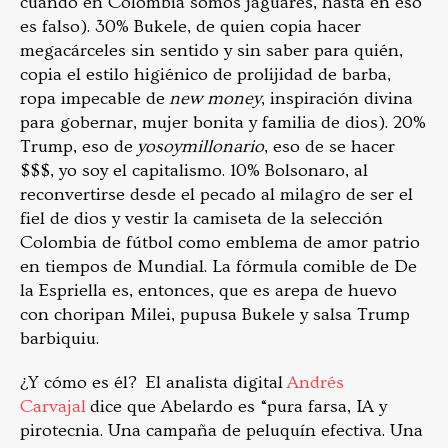
cuando en Colombia somos jaguares, hasta en eso
es falso). 30% Bukele, de quien copia hacer
megacárceles sin sentido y sin saber para quién,
copia el estilo higiénico de prolijidad de barba,
ropa impecable de
new money
, inspiración divina
para gobernar, mujer bonita y familia de dios). 20%
Trump, eso de
yosoymillonario
, eso de se hacer
$$$, yo soy el capitalismo. 10% Bolsonaro, al
reconvertirse desde el pecado al milagro de ser el
fiel de dios y vestir la camiseta de la selección
Colombia de fútbol como emblema de amor patrio
en tiempos de Mundial. La fórmula comible de De
la Espriella es, entonces, que es arepa de huevo
con choripan Milei, pupusa Bukele y salsa Trump
barbiquiu.
¿Y cómo es él? El analista digital
Andrés
Carvajal
dice que Abelardo es “pura farsa, IA y
pirotecnia. Una campaña de peluquín efectiva. Una