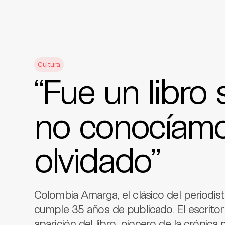
Skip
to
Cultura
content
“Fue un libro
no conocíam
olvidado”
Colombia Amarga, el clásico del periodi
cumple 35 años de publicado. El escritor
aparición del libro, pionero de la crónic