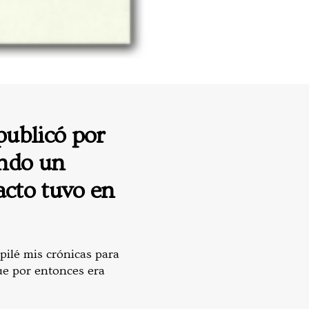
publicó por
endo un
cto tuvo en
opilé mis crónicas para
que por entonces era