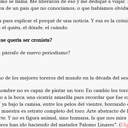
omo se llama. Me liberaron de eso y me dediqué a viajar.
ba de un país que no conocíamos, o que habíamos olvida
 para explicar el porqué de una noticia. Y esa es la cróni
 el quién, el dónde, el cuándo.
e quería ser cronista?
n párrafo de nuevo periodismo?
o de los mejores toreros del mundo en la década del ses
 hombre no es capaz de pintar un toro. En cambio los tor
 a la boca; una cicatriz amarilla para recordar que fue ro
Y ya bajo la camisa, entre los pelos del vientre, borrando
muestra es retrato completo del toro. Arte abstracto de 
te. Y no es figura animal, sino humana, la que nos mira
toros han ido haciendo del matador Palomo Linares”. (
Oi