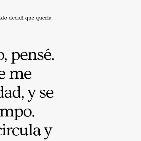
do decidí que quería
, pensé.
ue me
ad, y se
empo.
rcula y