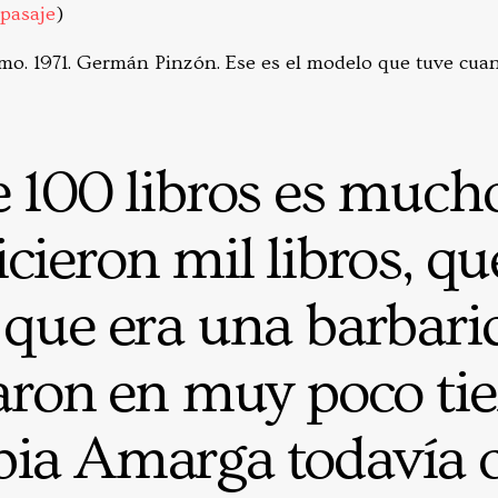
pasaje
)
mo. 1971. Germán Pinzón. Ese es el modelo que tuve cuan
e 100 libros es mucho
icieron mil libros, q
 que era una barbarid
aron en muy poco ti
ia Amarga todavía ci