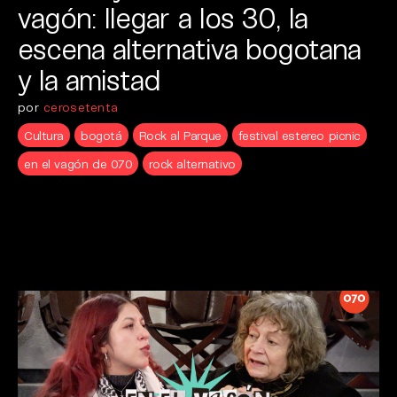
vagón: llegar a los 30, la
escena alternativa bogotana
y la amistad
por
cerosetenta
Cultura
bogotá
Rock al Parque
festival estereo picnic
en el vagón de 070
rock alternativo