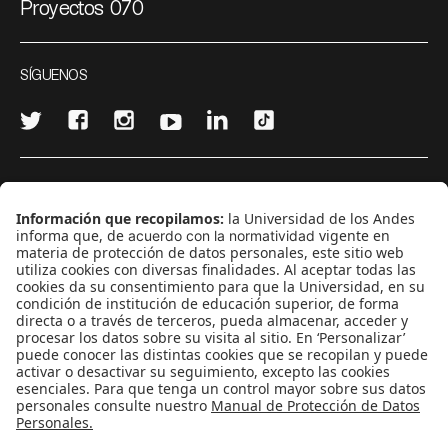
Proyectos 070
SÍGUENOS
¿Quieres escribir en 070?
CONTÁCTANOS
cerosetenta@uniandes.edu.co
BOGOTÁ, COLOMBIA
NEWSLETTER