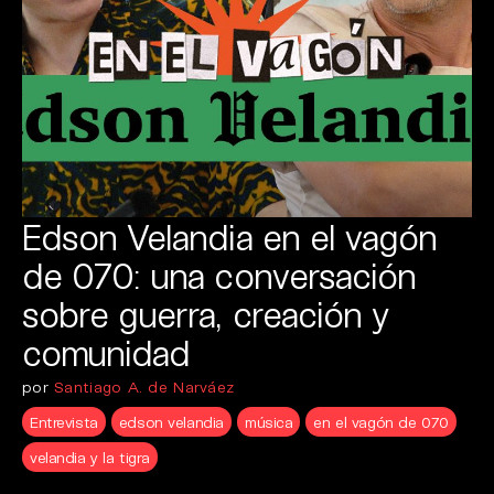
Edson Velandia en el vagón
de 070: una conversación
sobre guerra, creación y
comunidad
por
Santiago A. de Narváez
Entrevista
edson velandia
música
en el vagón de 070
velandia y la tigra