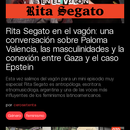
Rita Segato en el vagón: una
conversación sobre Paloma
Valencia, las masculinidades y la
conexión entre Gaza y el caso
Epstein
Esta vez salimos del vagón para un mini episodio muy
especial: Rita Segato es antropóloga, escritora,
etnomusicóloga, argentina y una de las voces más
influyentes de los feminismos latinoamericanos.
por
cerosetenta
Género
feminismo