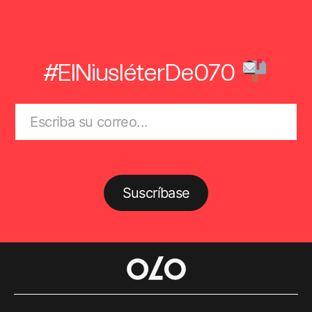
#ElNiusléterDe070
Suscríbase