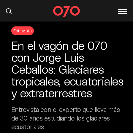
S
Entrevista
k
i
En el vagón de 070
p
t
con Jorge Luis
o
Ceballos: Glaciares
c
o
tropicales, ecuatoriales
n
t
y extraterrestres
e
n
Entrevista con el experto que lleva más
t
de 30 años estudiando los glaciares
ecuatoriales.