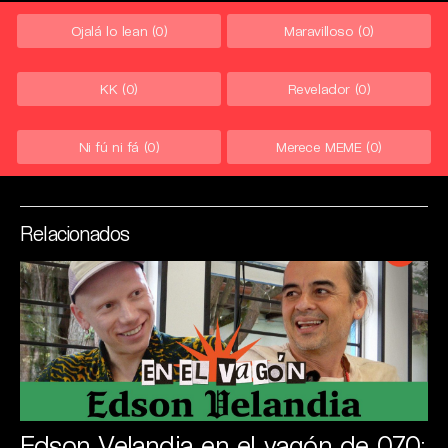
Ojalá lo lean
(0)
Maravilloso
(0)
KK
(0)
Revelador
(0)
Ni fú ni fá
(0)
Merece MEME
(0)
Relacionados
Edson Velandia en el vagón de 070: