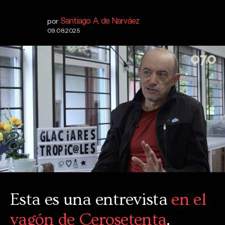
Santiago A. de Narváez
por
09.08.2025
Esta es una entrevista
en el
vagón de Cerosetenta
.