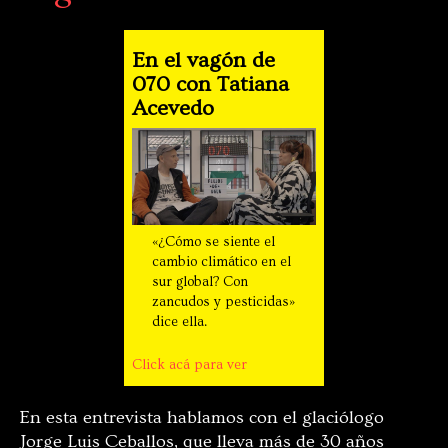
En el vagón de
070 con Tatiana
Acevedo
«¿Cómo se siente el
cambio climático en el
sur global? Con
zancudos y pesticidas»
dice ella.
Click acá para ver
En esta entrevista hablamos con el glaciólogo
Jorge Luis Ceballos, que lleva más de 30 años